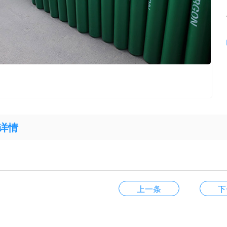
详情
上一条
下