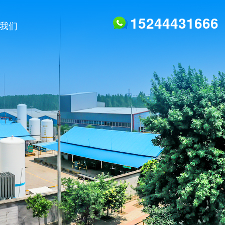
15244431666
我们