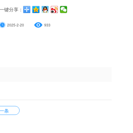
一键分享：
2025-2-20
933
一条