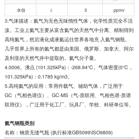
水份
≤
3
ppmv
3.气体描述：氦气为无色无味惰性气体，化学性质完全不活
泼。工业上氦气主要从富含氦气的天然气中分离、精制得到
高纯氦气，然后液化成液氦运往世界各地充 入氦气钢瓶。
几乎世界上所有的氦气都是由美国、俄罗斯、加拿大、阿尔
及利亚的天然气井中提取的。氦气分子量。
4.0006。沸点 (101.325kPa)：-268.94℃。气体密度(0℃，
101.325kPa)：0.1785 kg/m3。
5.高纯氦气的应用：常用作载气、辅助气体，广泛用于
GC（气相色谱仪）、GC-MS（气-质联用、气相色谱-质谱
联用仪），广泛用于化工厂、玩具厂、学校、科研单位等。
氦气钢瓶类别
名称：钢质无缝气瓶 (执行标准GB5099\ISO9809)