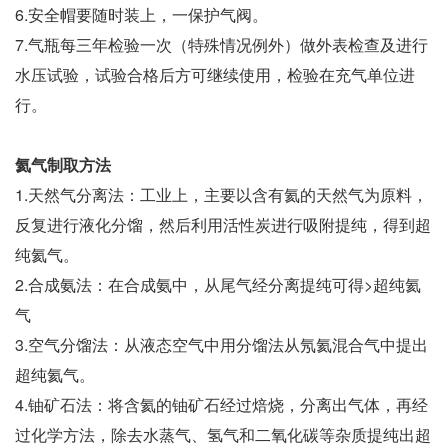
6.安全帽要随时装上，一保护气阀。
7.气瓶每三年检验一次（特殊情况例外）做外表检查及进行
水压试验，试验合格后方可继续使用，检验在充气单位进
行。
氦气制取方法
1.天然气分离法：工业上，主要以含有氦的天然气为原料，
反复进行液化分馏，然后利用活性炭进行吸附提纯，得到超
纯氦气。
2.合成氨法：在合成氨中，从尾气经分离提纯可得>超纯氦
气
3.空气分馏法：从液态空气中用分馏法从氖氦混合气中提出
超纯氦气。
4.铀矿石法：将含氦的铀矿石经过焙烧，分离出气体，再经
过化学方法，除去水蒸气、氢气和二氧化碳等杂质提纯出超