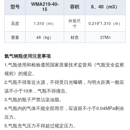
WMA219-40-
型号
容积
8、40（m3）
15
外形尺
高度
1.310（m）
0.219*1.310（m）
寸
重量
48（kg）
材质
37Mn
氦气钢瓶使用注意事项
1.气瓶使用和检验遵照国家质量技术监督局《气瓶安全监察
规程》的规定。
2.气瓶不得靠近火源，不得受日光曝晒，与明火距离一般应
该不小于10米，气瓶不得撞击。
3.气瓶的瓶子严禁沾染油脂。
4.气瓶内的气体不能全部用尽，应该留不小于0.04MPa剩余
压力。
5.气瓶充气压力不得超过规定压力。